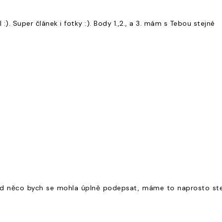
l :). Super článek i fotky :). Body 1.,2., a 3. mám s Tebou stejné
od něco bych se mohla úplně podepsat, máme to naprosto stejné