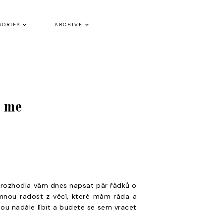
GORIES
ARCHIVE
t me
se rozhodla vám dnes napsat pár řádků o
 mnou radost z věcí, které mám ráda a
ou nadále líbit a budete se sem vracet