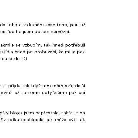
ada toho a v druhém zase toho, jsou už
oustředit a jsem potom nervózní.
 Jakmile se vzbudím, tak hned potřebuji
du jídla hned po probuzení, že mi je pak
nou seklo :D)
 si příjdu, jak když tam mám svůj další
barvitě, až to tomu dotyčnému pak ani
díky blogu jsem nepřestala, takže je na
řív taťku nechápala, jak může být tak