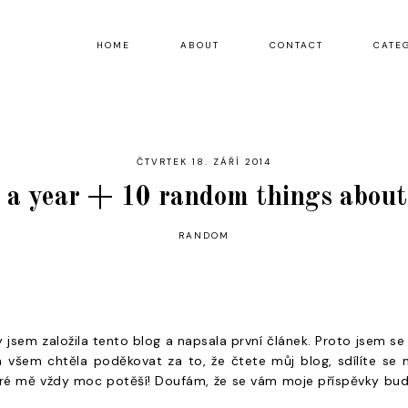
HOME
ABOUT
CONTACT
CATE
ČTVRTEK 18. ZÁŘÍ 2014
s a year + 10 random things abou
RANDOM
dy jsem založila tento blog a napsala první článek. Proto jsem 
m všem chtěla poděkovat za to, že čtete můj blog, sdílíte se
eré mě vždy moc potěší! Doufám, že se vám moje příspěvky bud