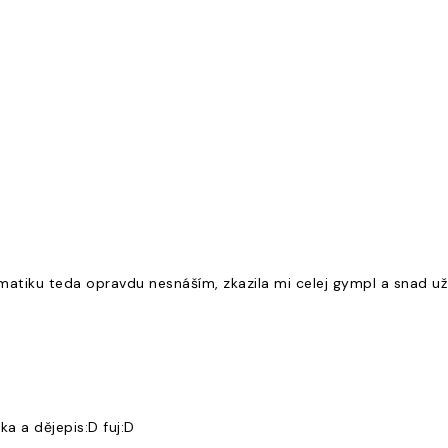
le matiku teda opravdu nesnáším, zkazila mi celej gympl a snad už
ka a dějepis:D fuj:D