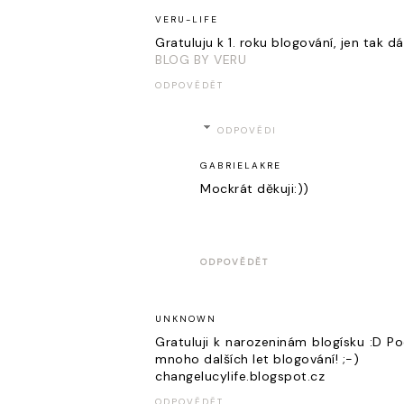
VERU-LIFE
Gratuluju k 1. roku blogování, jen tak dá
BLOG BY VERU
ODPOVĚDĚT
ODPOVĚDI
GABRIELAKRE
Mockrát děkuji:))
ODPOVĚDĚT
UNKNOWN
Gratuluji k narozeninám blogísku :D P
mnoho dalších let blogování! ;-)
changelucylife.blogspot.cz
ODPOVĚDĚT