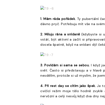
1. Mám ráda pořádek.
Ty pubertální ča
dávno pryč. Potřebuju mít vše na svém
2. Miluju rána a snídaně
(kdybyste si u
vstát, být aktivní a začít si připravov
docela špatně, když na snídani dýl ček
3. Povídám si sama se sebou.
I když js
svět. Často si představuju a v hlavě
nesdělím, protože si už myslím, že jse
4. Při rest day se cítím jako špek.
Je to
cvičící režim moje tělo hodně zvyklé
nervózní a celý nesvůj když dva dny ne