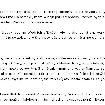
jsem ten typ člověka, co se bez problému začne kdykoliv s ký
m i moji sestřenku, mám 4 nejlepší kamarádky, kterým bych se 
pouštím. Ale tak mi to i vyhovuje.
čivavy jsou na předních příčkách! Ale na druhou stranu yorkš
y, můžu se zbláznit. A šílení pokračuje samozřejmě u mě doma s
y ráda byla rebel, byla víc akční, společenská a někdy i zlá. Dr
leduji stránky, kde jsou takové ty chladné fotky, sice stylové
m tím hezky barevným. Stejně tak i mám dny kdy si říkám, že styl
okonce i můj pokoj je tak trochu rozdělen na 2 části, i když 
 když si myslím, že jsem nějaký ten svůj styl našla, stále se asi
ěkomu líbit to co mně.
A nevymluvíte mi, že moji oblíbenou skup
c neuživili, kdybych jim tam chodila nakupovat jen já. Některé