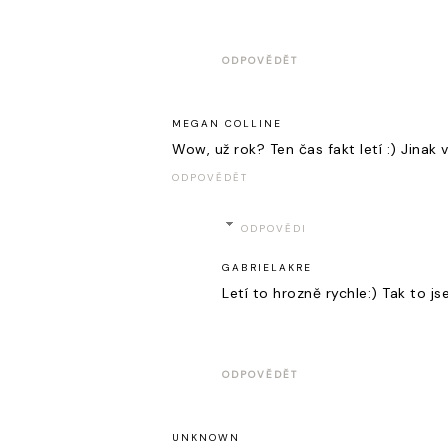
ODPOVĚDĚT
MEGAN COLLINE
Wow, už rok? Ten čas fakt letí :) Jinak
ODPOVĚDĚT
ODPOVĚDI
GABRIELAKRE
Letí to hrozně rychle:) Tak to j
ODPOVĚDĚT
UNKNOWN