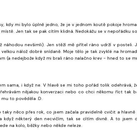
sy, kdy mi bylo úplně jedno, že je v jednom koutě pokoje hrom
 místě. Jen tak se pak cítím klidná. Nedokážu se v nepořádku s
ž náhodou nevšimli). Jen stěží mě přítel ráno udrží v posteli.
at velkou nálož dobré snídaně. Moje tělo je tak zvyklé na hroma
ám (a nedejbože když mi brali ráno nalačno krev - hned to se m
em sama, i když ne. V hlavě se mi toho pořád tolik odehrává, že
 přehrávám nějakou konverzaci nebo co chci někomu říct tak 
m mu to pověděla :D.
 taky něco přes rok, co jsem začala pravidelně cvičit a hlavně 
 a když některý den necvičím, tak se cítím divně. A to jsem d
jede na kolo, běžky nebo někde neleze.