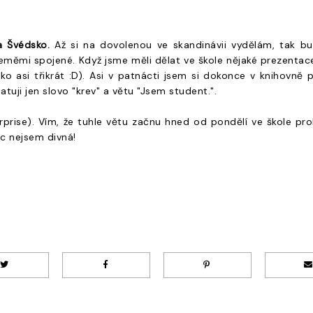
a Švédsko.
Až si na dovolenou ve skandinávii vydělám, tak budu
 zeměmi spojené. Když jsme měli dělat ve škole nějaké prezentace
asi třikrát :D). Asi v patnácti jsem si dokonce v knihovně pů
matuji jen slovo "krev" a větu "Jsem student.".
rprise). Vím, že tuhle větu začnu hned od pondělí ve škole pro
c nejsem divná!