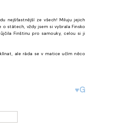
 nejšťastnější ze všech! Miluju jejich
 o státech, vždy jsem si vybrala Finsko
jčila Finštinu pro samouky, celou si ji
klínat, ale ráda se v matice učím něco
♥G