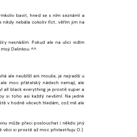
mkoliv bavit, hned se s ním seznámí a
nikdy nebála cokoliv říct, věřím jim na
íry nesnáším. Pokud ale na ulici vidím
 moji Delinkou ^^
uhá ale neublíží ani mouše, je nejradši u
, ale moc přátelský nádech nemají, ale
 all black everything je prostě super a
by si toho asi každý nevšiml. Na jedné
 ještě v hodně věcech hledám, což mě ale
inu může přeci poslouchat i někdo jiný
 věci si prostě až moc přivlastňuju O:)