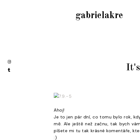
gabrielakre
It'
Ahoj!
Je to jen pár dní, co tomu bylo rok, k
mě. Ale ještě než začnu, tak bych vá
píšete mi tu tak krásné komentáře, kt
:)