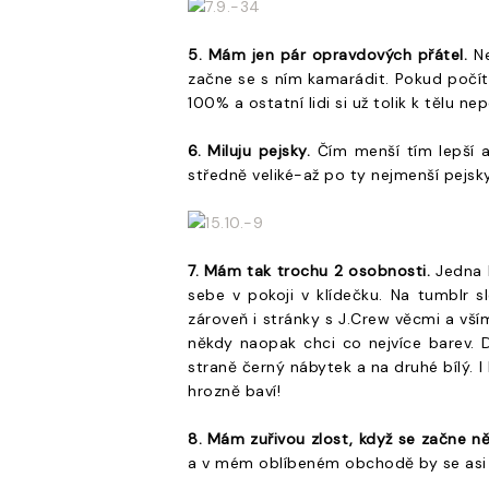
5. Mám jen pár opravdových přátel.
Ne
začne se s ním kamarádit. Pokud počítá
100% a ostatní lidi si už tolik k tělu ne
6. Miluju pejsky.
Čím menší tím lepší a 
středně veliké-až po ty nejmenší pejsk
7. Mám tak trochu 2 osobnosti.
Jedna b
sebe v pokoji v klídečku. Na tumblr s
zároveň i stránky s J.Crew věcmi a vší
někdy naopak chci co nejvíce barev. D
straně černý nábytek a na druhé bílý. I
hrozně baví!
8. Mám zuřivou zlost, když se začne n
a v mém oblíbeném obchodě by se asi mo