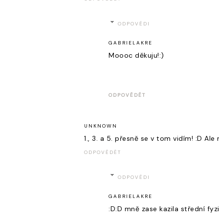
ODPOVĚDI
GABRIELAKRE
Moooc děkuju!:)
ODPOVĚDĚT
UNKNOWN
1., 3. a 5. přesně se v tom vidím! :D A
ODPOVĚDĚT
ODPOVĚDI
GABRIELAKRE
:D:D mně zase kazila střední fyzi